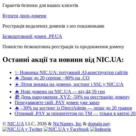
Гарантія безпеки для ваших клієнтів
Купити дроп-домени
Реєстрація видалених доменів з seo показниками
Безкоштовний домен .PP.UA
Повністю безкоштовна реєстрація та продовження домену
Останні акції та новини від NIC.UA:
✨ Новинка NIC.UA: потужний AI-конструктор сайтів
🔥 Лише до 20 серпня: −80% на .CO
☀️ Літня знижка на домени, хостинг і SSL у NIC.UA
🔥 Нові домени на NIC.UA — від 44,59 грн
🎁 День народження .XYZ: -50% на реєстрацію домену
Передзамовте свій .PAY домен уже зараз
🔥 –30% на хостинг із DirectAdmin — лише до 20 травня
Отримай .PAY за пріоритетом по ТМ — тільки в квітні 20
©
NIC.UA
LLC,
2026 &
NicNames, Inc
&
domain.pay